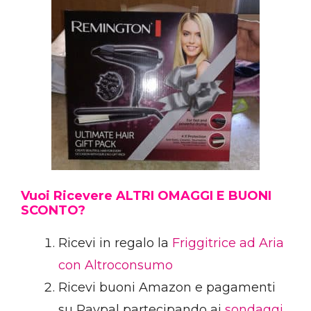
Vuoi Ricevere ALTRI OMAGGI E BUONI
SCONTO?
Ricevi in regalo la
Friggitrice ad Aria
con Altroconsumo
Ricevi buoni Amazon e pagamenti
su Paypal partecipando ai
sondaggi