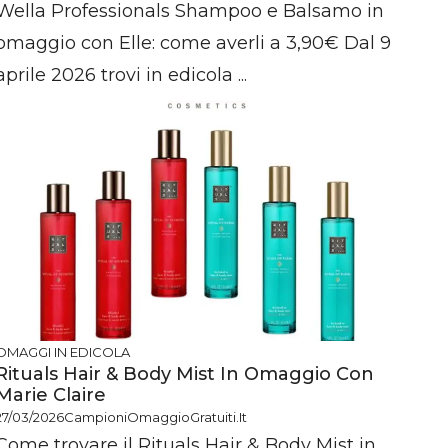
Wella Professionals Shampoo e Balsamo in
omaggio con Elle: come averli a 3,90€ Dal 9
aprile 2026 trovi in edicola ...
OMAGGI IN EDICOLA
Rituals Hair & Body Mist In Omaggio Con
Marie Claire
27/03/2026
CampioniOmaggioGratuiti.it
Come trovare il Rituals Hair & Body Mist in