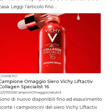
casa. Leggi l’articolo fino ...
COSMETICI
Campione Omaggio Siero Vichy Liftactiv
Collagen Specialist 16
22/07/2026
CampioniOmaggioGratuiti.it
Sono di nuovo disponibili fino ad esaurimento
scorte i campioncini del siero Vichy Liftactiv