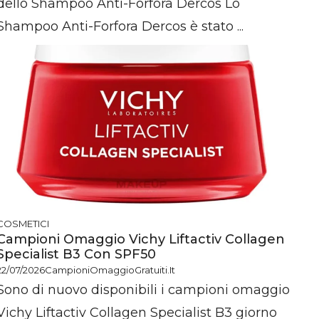
dello Shampoo Anti-Forfora Dercos Lo
Shampoo Anti-Forfora Dercos è stato ...
COSMETICI
Campioni Omaggio Vichy Liftactiv Collagen
Specialist B3 Con SPF50
22/07/2026
CampioniOmaggioGratuiti.it
Sono di nuovo disponibili i campioni omaggio
Vichy Liftactiv Collagen Specialist B3 giorno