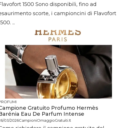
Flavofort 1500 Sono disponibili, fino ad
esaurimento scorte, i campioncini di Flavofort
1500. ...
PROFUMI
Campione Gratuito Profumo Hermès
Barénia Eau De Parfum Intense
26/03/2026
CampioniOmaggioGratuiti.it