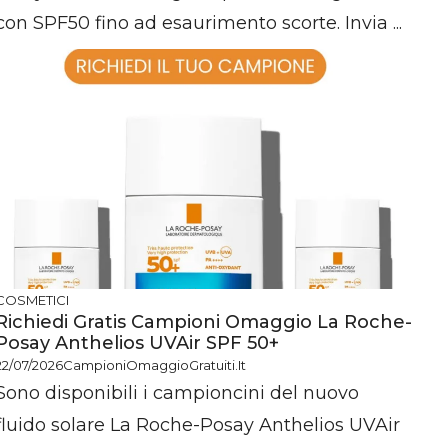
con SPF50 fino ad esaurimento scorte. Invia ...
COSMETICI
Richiedi Gratis Campioni Omaggio La Roche-
Posay Anthelios UVAir SPF 50+
22/07/2026
CampioniOmaggioGratuiti.it
Sono disponibili i campioncini del nuovo
fluido solare La Roche-Posay Anthelios UVAir