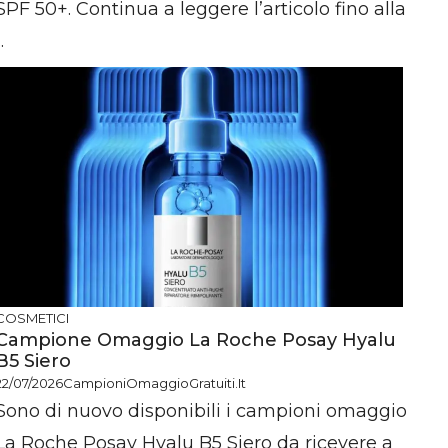
SPF 50+. Continua a leggere l’articolo fino alla
..
COSMETICI
Campione Omaggio La Roche Posay Hyalu
B5 Siero
22/07/2026
CampioniOmaggioGratuiti.it
Sono di nuovo disponibili i campioni omaggio
La Roche Posay Hyalu B5 Siero da ricevere a