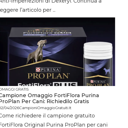
Anti-Imperfezioni di Dexeryl. Continua a
leggere l’articolo per ...
OMAGGI GRATIS
Campione Omaggio FortiFlora Purina
ProPlan Per Cani: Richiedilo Gratis
02/04/2026
CampioniOmaggioGratuiti.it
Come richiedere il campione gratuito
FortiFlora Original Purina ProPlan per cani