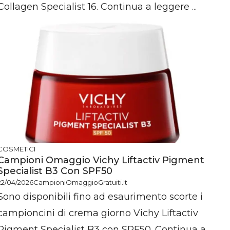
Collagen Specialist 16. Continua a leggere ...
COSMETICI
Campioni Omaggio Vichy Liftactiv Pigment
Specialist B3 Con SPF50
22/04/2026
CampioniOmaggioGratuiti.it
Sono disponibili fino ad esaurimento scorte i
campioncini di crema giorno Vichy Liftactiv
Pigment Specialist B3 con SPF50. Continua a