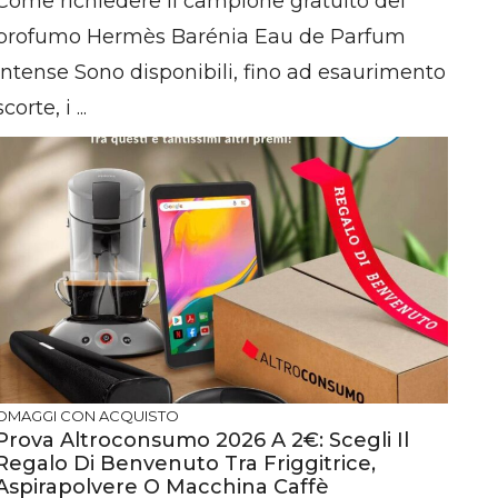
Come richiedere il campione gratuito del
profumo Hermès Barénia Eau de Parfum
Intense Sono disponibili, fino ad esaurimento
scorte, i ...
OMAGGI CON ACQUISTO
Prova Altroconsumo 2026 A 2€: Scegli Il
Regalo Di Benvenuto Tra Friggitrice,
Aspirapolvere O Macchina Caffè