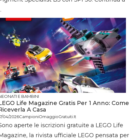
..
NEONATI E BAMBINI
LEGO Life Magazine Gratis Per 1 Anno: Come
Riceverla A Casa
17/04/2026
CampioniOmaggioGratuiti.it
Sono aperte le iscrizioni gratuite a LEGO Life
Magazine, la rivista ufficiale LEGO pensata per