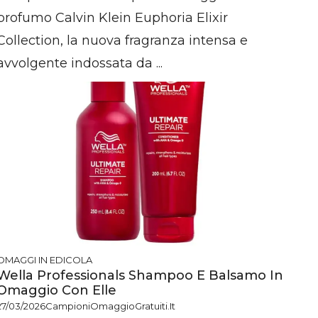
profumo Calvin Klein Euphoria Elixir
Collection, la nuova fragranza intensa e
avvolgente indossata da ...
OMAGGI IN EDICOLA
Wella Professionals Shampoo E Balsamo In
Omaggio Con Elle
27/03/2026
CampioniOmaggioGratuiti.it