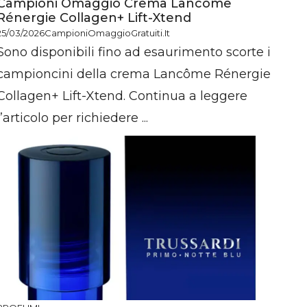
Campioni Omaggio Crema Lancôme
Rénergie Collagen+ Lift-Xtend
25/03/2026
CampioniOmaggioGratuiti.it
Sono disponibili fino ad esaurimento scorte i
campioncini della crema Lancôme Rénergie
Collagen+ Lift-Xtend. Continua a leggere
l’articolo per richiedere ...