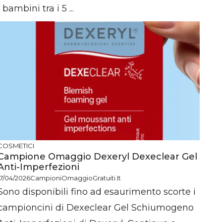
i bambini tra i 5 ...
COSMETICI
Campione Omaggio Dexeryl Dexeclear Gel
Anti-Imperfezioni
17/04/2026
CampioniOmaggioGratuiti.it
Sono disponibili fino ad esaurimento scorte i
campioncini di Dexeclear Gel Schiumogeno