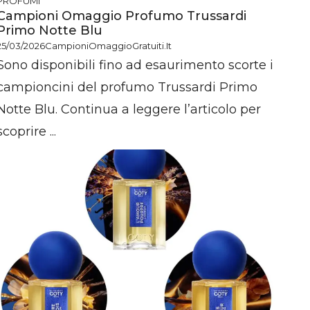
PROFUMI
Campioni Omaggio Profumo Trussardi
Primo Notte Blu
25/03/2026
CampioniOmaggioGratuiti.it
Sono disponibili fino ad esaurimento scorte i
campioncini del profumo Trussardi Primo
Notte Blu. Continua a leggere l’articolo per
scoprire ...