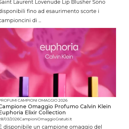
Saint Laurent Lovenude Lip Blusher Sono
disponibili fino ad esaurimento scorte i
campioncini di ...
PROFUMI
CAMPIONI OMAGGIO 2026
Campione Omaggio Profumo Calvin Klein
Euphoria Elixir Collection
28/03/2026
CampioniOmaggioGratuiti.it
È disponibile un campione omaggio del