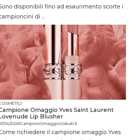
Sono disponibili fino ad esaurimento scorte i
campioncini di ...
COSMETICI
Campione Omaggio Yves Saint Laurent
Lovenude Lip Blusher
01/04/2026
CampioniOmaggioGratuiti.it
Come richiedere il campione omaggio Yves