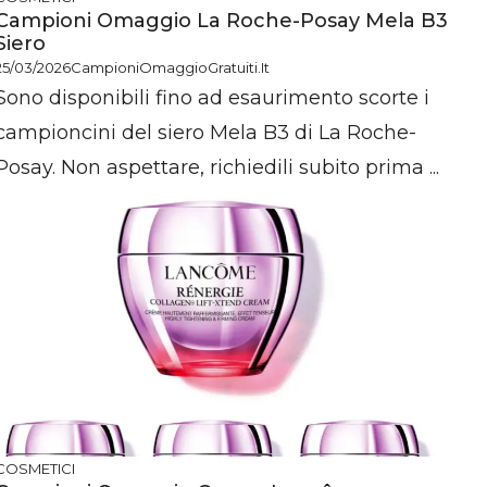
Campioni Omaggio La Roche-Posay Mela B3
Siero
25/03/2026
CampioniOmaggioGratuiti.it
Sono disponibili fino ad esaurimento scorte i
campioncini del siero Mela B3 di La Roche-
Posay. Non aspettare, richiedili subito prima ...
COSMETICI