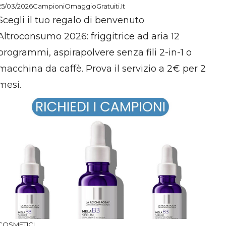
25/03/2026
CampioniOmaggioGratuiti.it
Scegli il tuo regalo di benvenuto
Altroconsumo 2026: friggitrice ad aria 12
programmi, aspirapolvere senza fili 2-in-1 o
macchina da caffè. Prova il servizio a 2€ per 2
mesi.
COSMETICI