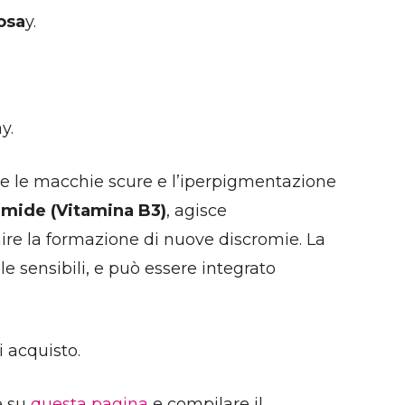
osa
y.
y.
re le macchie scure e l’iperpigmentazione
amide (Vitamina B3)
, agisce
nire la formazione di nuove discromie. La
le sensibili, e può essere integrato
 acquisto.
e su
questa pagina
e compilare il