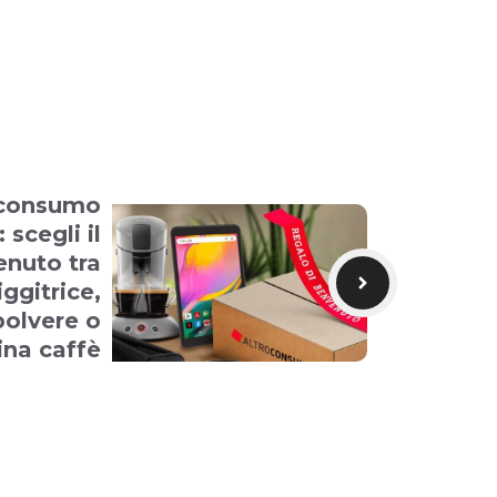
oconsumo
 scegli il
enuto tra
iggitrice,
polvere o
na caffè