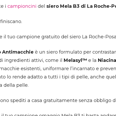
te i
campioncini
del
siero Mela B3 di La Roche-P
finiscano.
re il tuo campione gratuito del siero La Roche-Posa
o Antimacchie
è un siero formulato per contrasta
i ingredienti attivi, come il
Melasyl™
e la
Niacin
 macchie esistenti, uniformare l’incarnato e preve
 lo rende adatto a tutti i tipi di pelle, anche quel
 della pelle.
ono spediti a casa gratuitamente senza obbligo di
s il tuo campione omaggio Mela B3 ti basta andar