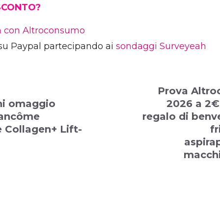
 SCONTO?
ia con Altroconsumo
su Paypal partecipando ai
sondaggi Surveyeah
Prova Altr
i omaggio
2026 a 2€:
Lancôme
regalo di benv
 Collagen+ Lift-
fr
aspira
macchi