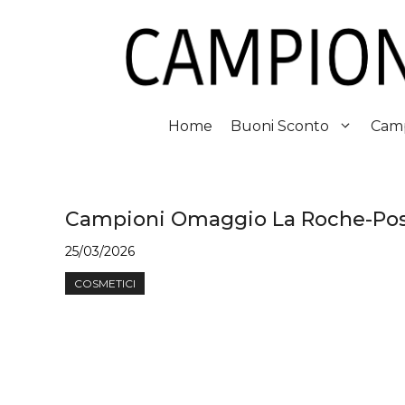
Vai
al
contenuto
Home
Buoni Sconto
Camp
Campioni Omaggio La Roche-Posa
25/03/2026
COSMETICI