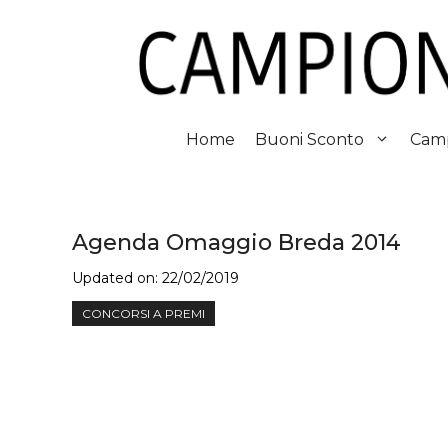
Vai
al
contenuto
Home
Buoni Sconto
Camp
Agenda Omaggio Breda 2014
Updated on:
22/02/2019
CONCORSI A PREMI