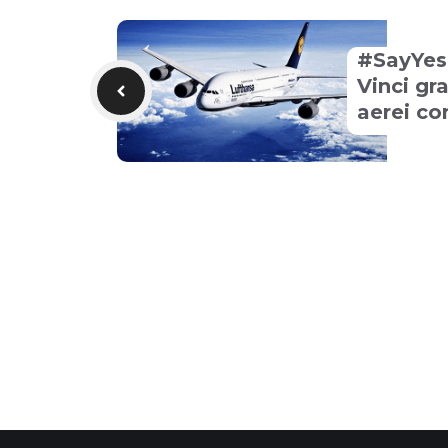
#SayYes
Vinci gra
aerei co