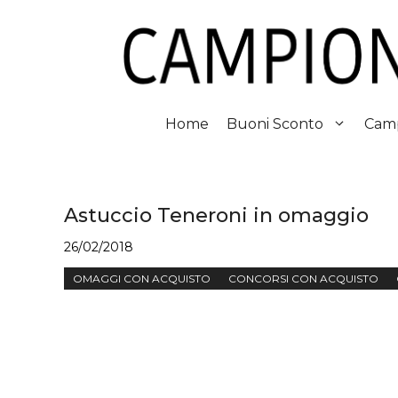
Vai
al
contenuto
Home
Buoni Sconto
Camp
Astuccio Teneroni in omaggio
26/02/2018
OMAGGI CON ACQUISTO
CONCORSI CON ACQUISTO