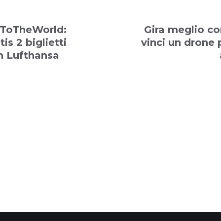
ToTheWorld:
Gira meglio con
tis 2 biglietti
vinci un drone p
n Lufthansa