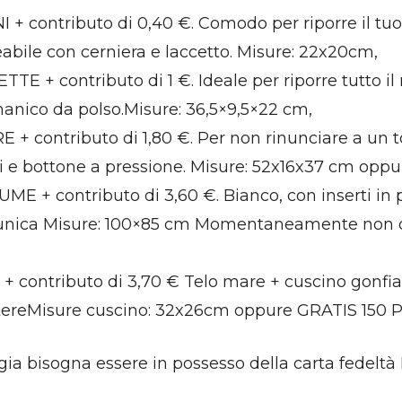
I + contributo di 0,40 €. Comodo per riporre il tu
bile con cerniera e laccetto. Misure: 22x20cm,
TE + contributo di 1 €. Ideale per riporre tutto i
 manico da polso.Misure: 36,5×9,5×22 cm,
 + contributo di 1,80 €. Per non rinunciare a un t
i e bottone a pressione. Misure: 52x16x37 cm oppu
E + contributo di 3,60 €. Bianco, con inserti in piz
a unica Misure: 100×85 cm Momentaneamente non d
+ contributo di 3,70 € Telo mare + cuscino gonfiab
stereMisure cuscino: 32x26cm oppure GRATIS 150 P
gia bisogna essere in possesso della carta fedeltà