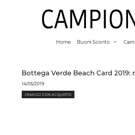
Vai
al
contenuto
Home
Buoni Sconto
Camp
Bottega Verde Beach Card 2019: ri
14/05/2019
OMAGGI CON ACQUISTO