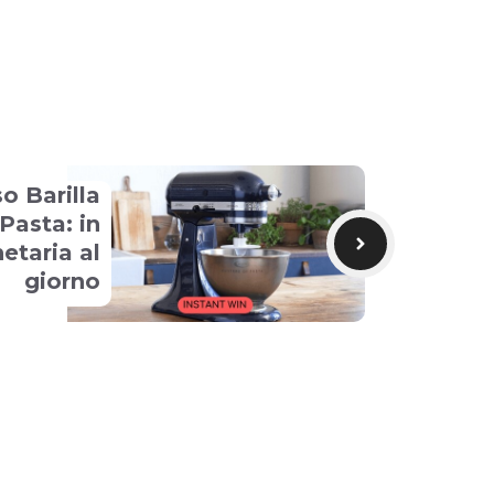
o Barilla
Pasta: in
netaria al
giorno