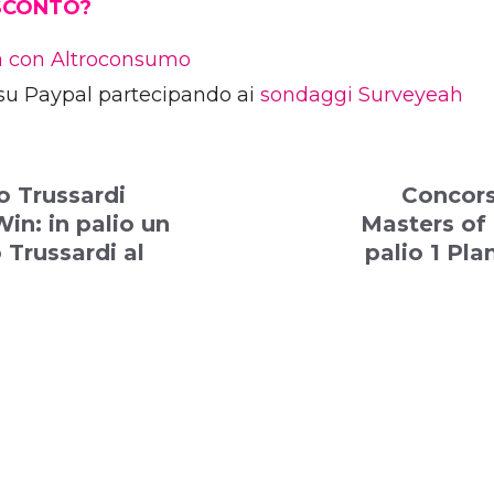
 SCONTO?
ia con Altroconsumo
su Paypal partecipando ai
sondaggi Surveyeah
o Trussardi
Concors
Win: in palio un
Masters of 
Trussardi al
palio 1 Pla