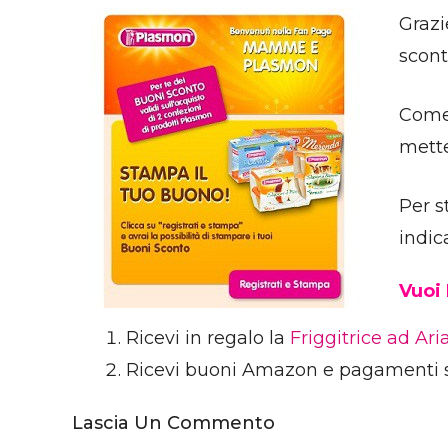
Grazi
scont
Come 
mette
Per s
indic
Vuoi
Ricevi in regalo la
Friggitrice ad Ar
Ricevi buoni Amazon e pagamenti 
Lascia Un Commento