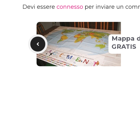
Devi essere
connesso
per inviare un com
Mappa d
GRATIS