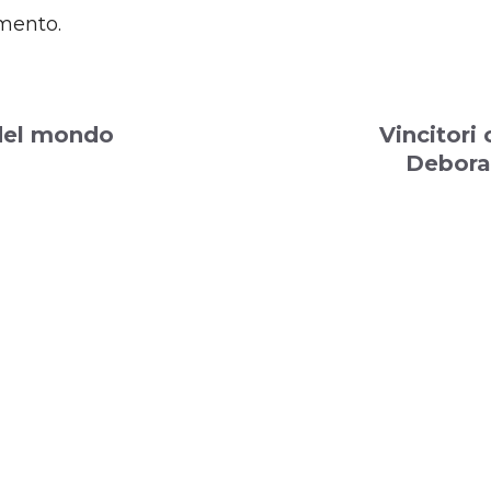
mento.
el mondo
Vincitori
Debora