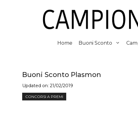
Vai
al
contenuto
Home
Buoni Sconto
Camp
Buoni Sconto Plasmon
Updated on:
21/02/2019
CONCORSI A PREMI