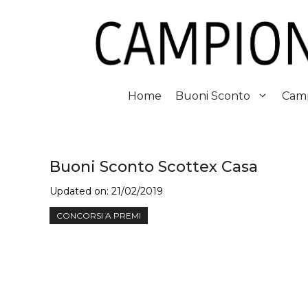
Vai
al
contenuto
Home
Buoni Sconto
Camp
Buoni Sconto Scottex Casa
Updated on:
21/02/2019
CONCORSI A PREMI