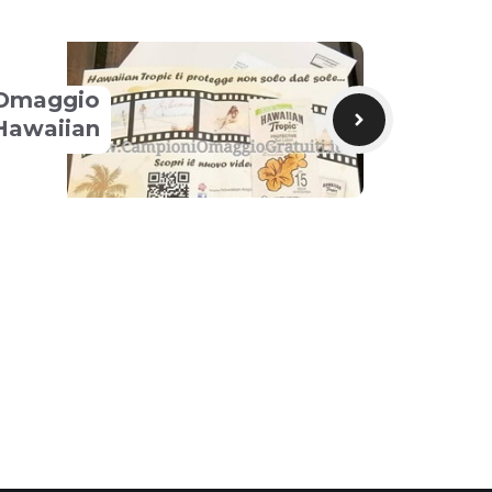
 Omaggio
Hawaiian