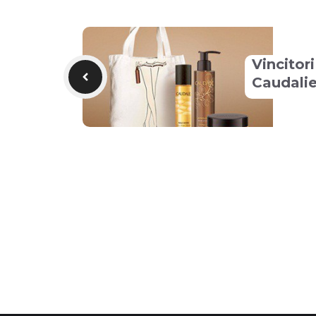
Vincitor
Caudali