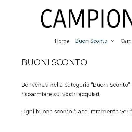
Vai
al
contenuto
Home
Buoni Sconto
Camp
BUONI SCONTO
Benvenuti nella categoria “Buoni Sconto”
risparmiare sui vostri acquisti.
Ogni buono sconto è accuratamente verific