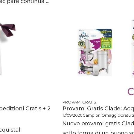
cipare continua ...
PROVAMI GRATIS
edizioni Gratis + 2
Provami Gratis Glade: Acq
17/09/2020
CampioniOmaggioGratuiti.
Nuovo provami gratis Glade
cquistali
sotto forma di un buono spe