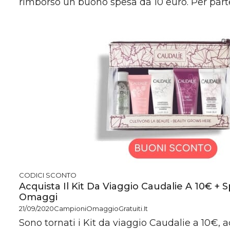
rimborso un buono spesa da 10 euro. Per parte
CODICI SCONTO
Acquista Il Kit Da Viaggio Caudalie A 10€ + Sp
Omaggi
21/09/2020
CampioniOmaggioGratuiti.it
Sono tornati i Kit da viaggio Caudalie a 10€, a