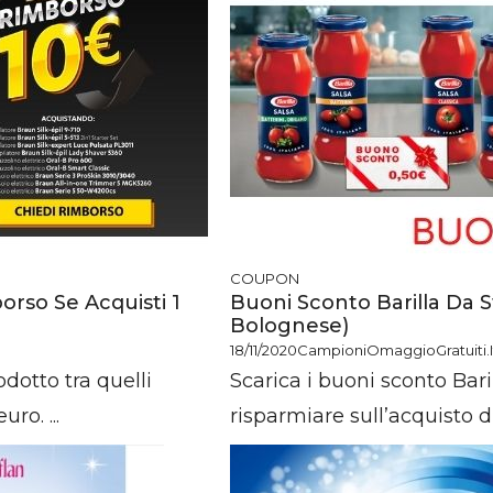
COUPON
orso Se Acquisti 1
Buoni Sconto Barilla Da S
Bolognese)
18/11/2020
CampioniOmaggioGratuiti.i
dotto tra quelli
Scarica i buoni sconto Bari
ro. ...
risparmiare sull’acquisto di