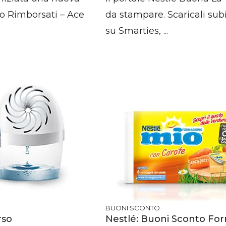
o Rimborsati – Ace
da stampare. Scaricali sub
su Smarties, ...
BUONI SCONTO
rso
Nestlé: Buoni Sconto F