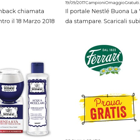
19/09/2017
CampioniOmaggioGratuiti.
shback chiamata
Il portale Nestlé Buona La
ntro il 18 Marzo 2018
da stampare. Scaricali subi