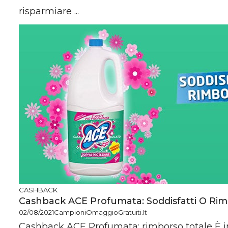
risparmiare ...
CASHBACK
Cashback ACE Profumata: Soddisfatti O Rim
02/08/2021
CampioniOmaggioGratuiti.it
Cashback ACE Profumata: rimborso totale È i