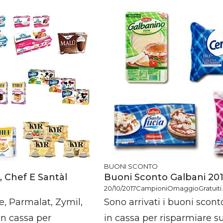
BUONI SCONTO
 Chef E Santàl
Buoni Sconto Galbani 20
20/10/2017
CampioniOmaggioGratuiti.
e, Parmalat, Zymil,
Sono arrivati i buoni scont
 in cassa per
in cassa per risparmiare su