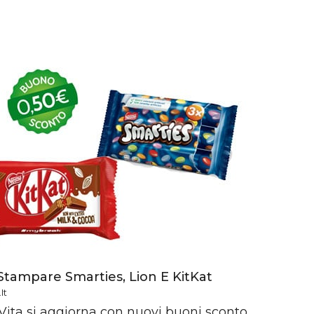
Stampare Smarties, Lion E KitKat
it
 Vita si aggiorna con nuovi buoni sconto