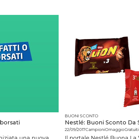
BUONI SCONTO
borsati
Nestlé: Buoni Sconto Da 
22/09/2017
CampioniOmaggioGratuiti.
niziata una nuova
Il portale Nestlé Buona La