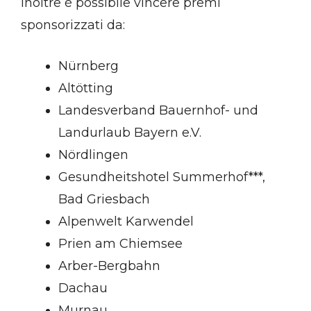
Inoltre è possibile vincere premi
sponsorizzati da:
Nürnberg
Altötting
Landesverband Bauernhof- und
Landurlaub Bayern e.V.
Nördlingen
Gesundheitshotel Summerhof***,
Bad Griesbach
Alpenwelt Karwendel
Prien am Chiemsee
Arber-Bergbahn
Dachau
Murnau