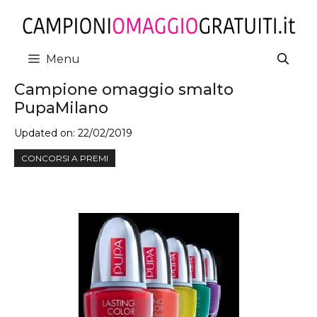
Vai
al
contenuto
Menu
Campione omaggio smalto
PupaMilano
Updated on:
22/02/2019
CONCORSI A PREMI