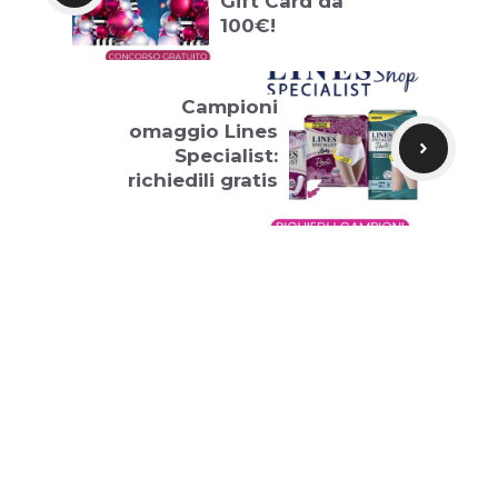
Gift Card da
100€!
Campioni
omaggio Lines
Specialist:
richiedili gratis