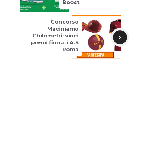
Boost
Concorso
Maciniamo
Chilometri: vinci
premi firmati A.S
Roma