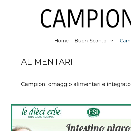
Vai
al
contenuto
Home
Buoni Sconto
Camp
ALIMENTARI
Campioni omaggio alimentari e integrator