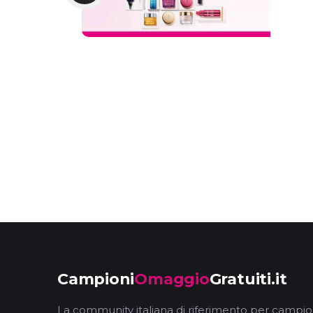
Campioni
Omaggio
Gratuiti.it
La community italiana di riferimento per campio