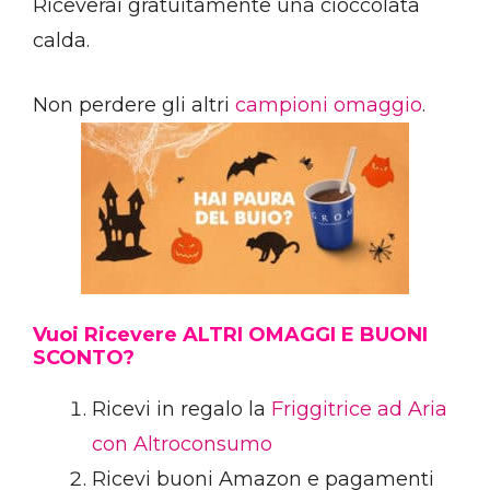
Riceverai gratuitamente una cioccolata
calda.
Non perdere gli altri
campioni omaggio
.
Vuoi Ricevere ALTRI OMAGGI E BUONI
SCONTO?
Ricevi in regalo la
Friggitrice ad Aria
con Altroconsumo
Ricevi buoni Amazon e pagamenti