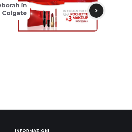
borah in
 Colgate
INFORMAZIONI