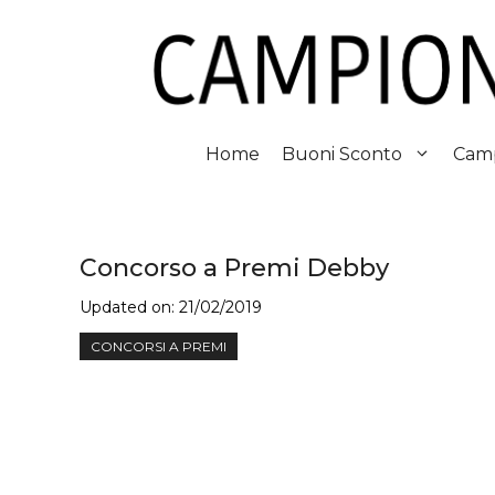
Vai
al
contenuto
Home
Buoni Sconto
Camp
Concorso a Premi Debby
Updated on:
21/02/2019
CONCORSI A PREMI