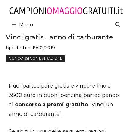
Vai
al
contenuto
Menu
Vinci gratis 1 anno di carburante
Updated on:
19/02/2019
CONCORSI CON ESTRAZIONE
Puoi partecipare gratis e vincere fino a
3500 euro in buoni benzina partecipando
al
concorso a premi gratuito
“Vinci un
anno di carburante”.
Se abiti in una delle seguenti regioni