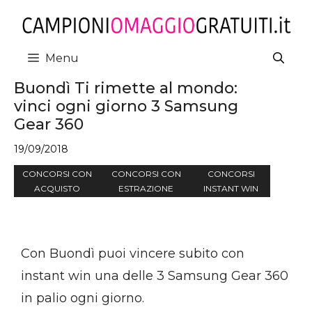
Vai
al
contenuto
Menu
Buondì Ti rimette al mondo:
vinci ogni giorno 3 Samsung
Gear 360
19/09/2018
CONCORSI CON
CONCORSI CON
CONCORSI
ACQUISTO
ESTRAZIONE
INSTANT WIN
Con Buondì puoi vincere subito con
instant win una delle 3 Samsung Gear 360
in palio ogni giorno.