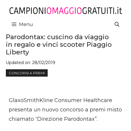
Vai
al
contenuto
Menu
Parodontax: cuscino da viaggio
in regalo e vinci scooter Piaggio
Liberty
Updated on:
28/02/2019
CONCORSI A PREMI
GlaxoSmithKline Consumer Healthcare
presenta un nuovo concorso a premi misto
chiamato “Direzione Parodontax”.