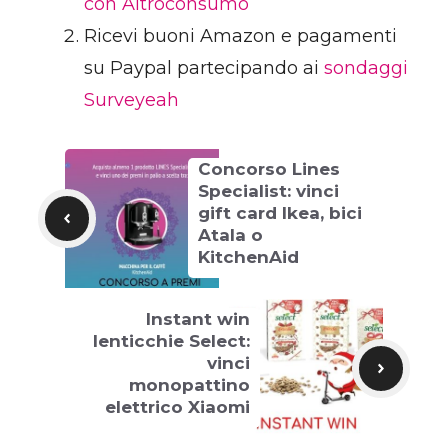
con Altroconsumo
Ricevi buoni Amazon e pagamenti
su Paypal partecipando ai
sondaggi
Surveyeah
Concorso Lines
Specialist: vinci
gift card Ikea, bici
Atala o
KitchenAid
Instant win
lenticchie Select:
vinci
monopattino
elettrico Xiaomi