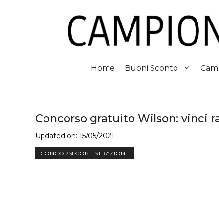
Vai
al
contenuto
Home
Buoni Sconto
Camp
Concorso gratuito Wilson: vinci ra
Updated on:
15/05/2021
CONCORSI CON ESTRAZIONE