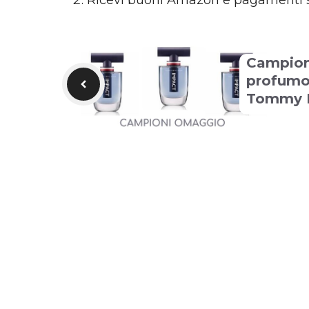
Ricevi buoni Amazon e pagamenti 
Campion
profumo
Tommy H