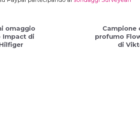
su Paypal partecipando ai
sondaggi Surveyeah
i omaggio
Campione 
 Impact di
profumo Flo
ilfiger
di Vikt