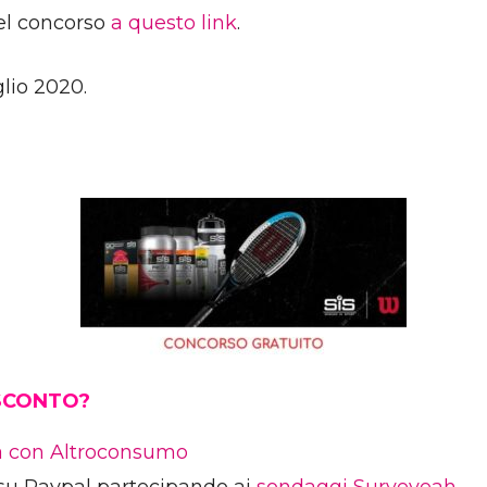
del concorso
a questo link
.
glio 2020.
 SCONTO?
ia con Altroconsumo