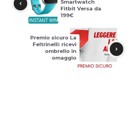
Smartwatch
Fitbit Versa da
199€
Premio sicuro La
Feltrinelli: ricevi
ombrello in
omaggio