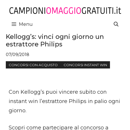
Vai
al
contenuto
Menu
Kellogg’s: vinci ogni giorno un
estrattore Philips
07/09/2018
CONCORSI CON ACQUISTO
CONCORSI INSTANT WIN
Con Kellogg’s puoi vincere subito con
instant win l’estrattore Philips in palio ogni
giorno.
Scopri come partecipare al concorso a