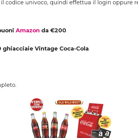
il codice univoco, quindi effettua il login oppure r
buoni
Amazon
da €200
.
0 ghiacciaie Vintage Coca-Cola
.
pleto.