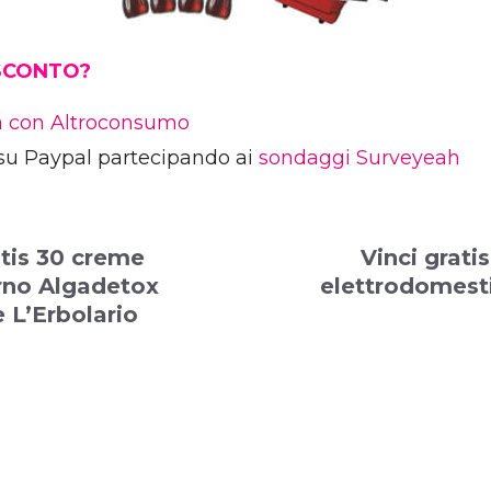
 SCONTO?
ia con Altroconsumo
su Paypal partecipando ai
sondaggi Surveyeah
atis 30 creme
Vinci gratis
rno Algadetox
elettrodomest
e L’Erbolario