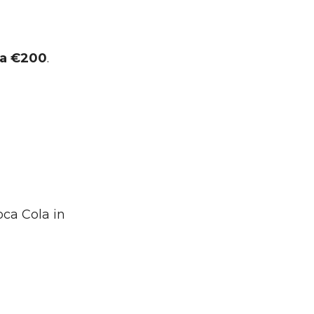
a €200
.
ca Cola in