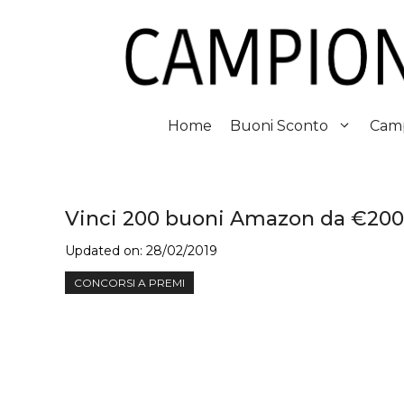
Vai
al
contenuto
Home
Buoni Sconto
Camp
Vinci 200 buoni Amazon da €200 
Updated on:
28/02/2019
CONCORSI A PREMI