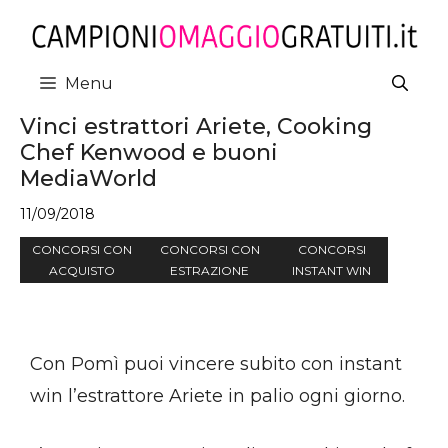
Vai
al
contenuto
Menu
Vinci estrattori Ariete, Cooking
Chef Kenwood e buoni
MediaWorld
11/09/2018
CONCORSI CON
CONCORSI CON
CONCORSI
ACQUISTO
ESTRAZIONE
INSTANT WIN
Con Pomì puoi vincere subito con instant
win l’estrattore Ariete in palio ogni giorno.