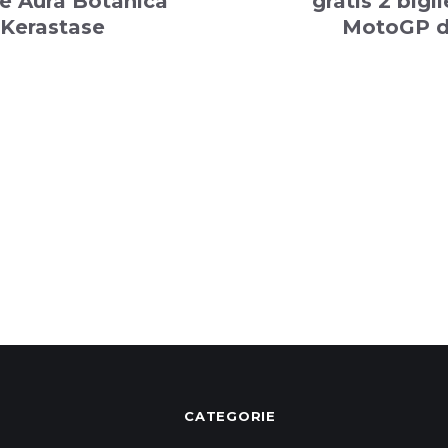
e Aura Botanica
gratis 2 bigli
 Kerastase
MotoGP d
CATEGORIE