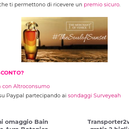
 che ti permettono di ricevere un
premio sicuro
.
 SCONTO?
ia con Altroconsumo
su Paypal partecipando ai
sondaggi Surveyeah
i omaggio Bain
Transporter2w