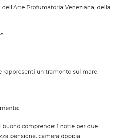
a dell’Arte Profumatoria Veneziana, della
”.
e rappresenti un tramonto sul mare.
vamente:
 Il buono comprende: 1 notte per due
mezza pensione, camera doppia,