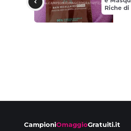
e Masqu
Riche di
Campioni
Omaggio
Gratuiti.it