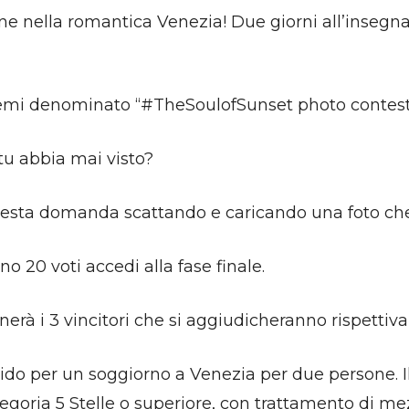
one nella romantica Venezia! Due giorni all’insegn
remi denominato “#TheSoulofSunset photo contest
tu abbia mai visto?
questa domanda scattando e caricando una foto ch
no 20 voti accedi alla fase finale.
onerà i 3 vincitori che si aggiudicheranno rispetti
alido per un soggiorno a Venezia per due persone.
tegoria 5 Stelle o superiore, con trattamento di 