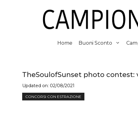
Vai
al
contenuto
Home
Buoni Sconto
Camp
TheSoulofSunset photo contest: v
Updated on:
02/08/2021
CONCORSI CON ESTRAZIONE