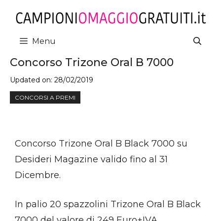
Vai
al
contenuto
Menu
Concorso Trizone Oral B 7000
Updated on:
28/02/2019
CONCORSI A PREMI
Concorso Trizone Oral B Black 7000 su
Desideri Magazine valido fino al 31
Dicembre.
In palio 20 spazzolini Trizone Oral B Black
7000 del valore di 249 Euro+IVA