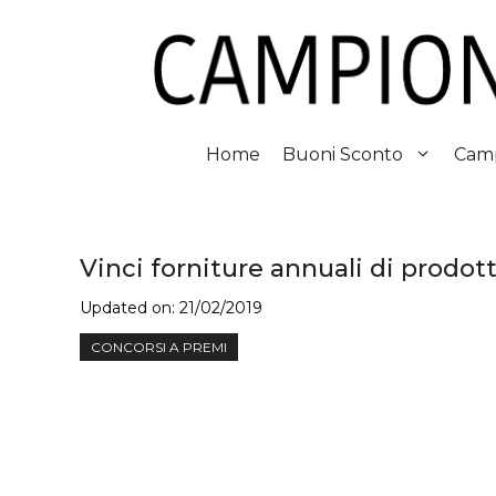
Vai
al
contenuto
Home
Buoni Sconto
Camp
Vinci forniture annuali di prodott
Updated on:
21/02/2019
CONCORSI A PREMI