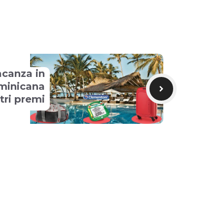
acanza in
minicana
ltri premi