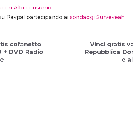
ia con Altroconsumo
su Paypal partecipando ai
sondaggi Surveyeah
atis cofanetto
Vinci gratis v
D + DVD Radio
Repubblica Do
ve
e a