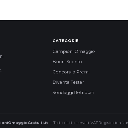
CATEGORIE
Campioni Omaggio
ni
Buoni Sconto
.
Concorsi a Premi
Diventa Tester
Sondaggi Retribuiti
oniOmaggioGratuiti.it
— Tutti i diritti riservati. VAT Registration