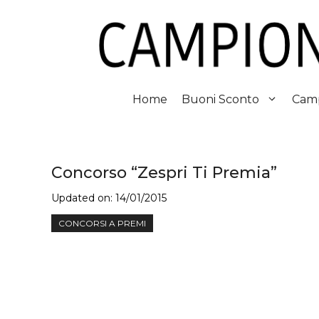
Vai
al
contenuto
Home
Buoni Sconto
Camp
Concorso “Zespri Ti Premia”
Updated on:
14/01/2015
CONCORSI A PREMI