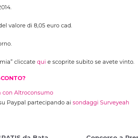
2014.
del valore di 8,05 euro cad.
orno.
emia” cliccate
qui
e scoprite subito se avete vinto.
 SCONTO?
ia con Altroconsumo
su Paypal partecipando ai
sondaggi Surveyeah
GRATIS da Bata
Concorso a Pre