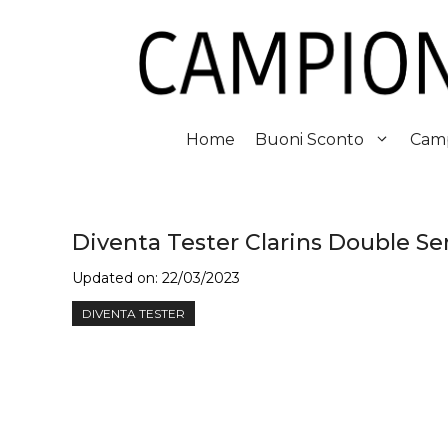
Vai
al
contenuto
Home
Buoni Sconto
Camp
Diventa Tester Clarins Double Se
Updated on:
22/03/2023
DIVENTA TESTER