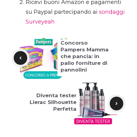
Ricevi buoni Amazon e pagamenti
su Paypal partecipando ai
sondaggi
Surveyeah
Concorso
Pampers Mamma
che pancia: in
palio forniture di
pannolini
Diventa tester
Lierac Silhouette
Perfetta