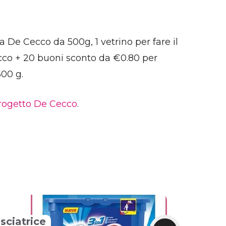
.
 De Cecco da 500g, 1 vetrino per fare il
Cecco + 20 buoni sconto da €0.80 per
500 g.
rogetto De Cecco
.
ciatrice