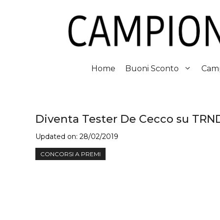
Vai
al
contenuto
Home
Buoni Sconto
Camp
Diventa Tester De Cecco su TRN
Updated on:
28/02/2019
CONCORSI A PREMI