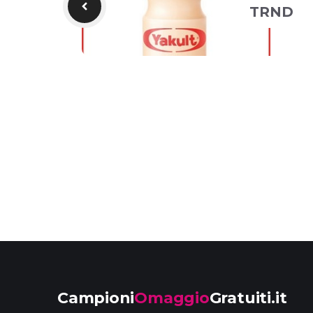
TRND
Campioni
Omaggio
Gratuiti.it