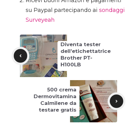
Ricevi buoni Amazon e pagamenti
su Paypal partecipando ai
sondaggi
Surveyeah
Diventa tester
dell’etichettatrice
Brother PT-
H100LB
500 crema
Dermovitamina
Calmilene da
testare gratis