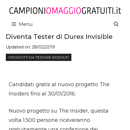
Vai
al
contenuto
Menu
Diventa Tester di Durex Invisible
Updated on:
28/02/2019
PRODOTTI DA TESTARE RICEVUTI
Candidati gratis al nuovo progetto The
Insiders fino al 30/01/2016.
Nuovo progetto su The Insider, questa
volta 1.500 persone riceveranno
gratuitamente una confezione dei