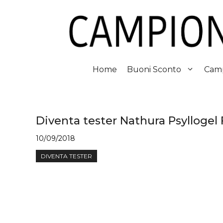
Vai
al
contenuto
Home
Buoni Sconto
Camp
Diventa tester Nathura Psyllogel 
10/09/2018
DIVENTA TESTER