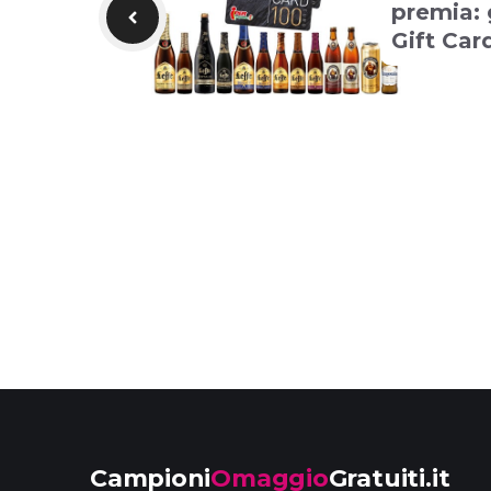
premia: 
Gift Car
Campioni
Omaggio
Gratuiti.it