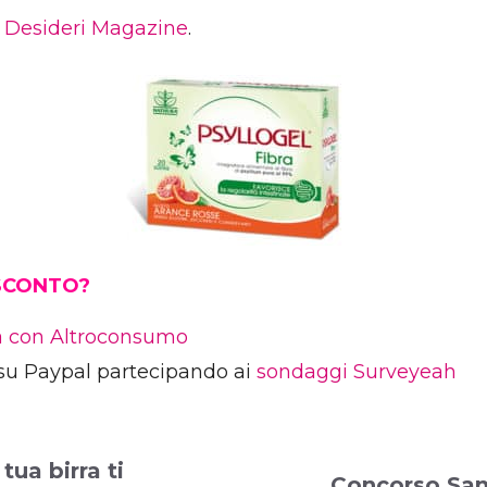
u
Desideri Magazine
.
 SCONTO?
ia con Altroconsumo
su Paypal partecipando ai
sondaggi Surveyeah
tua birra ti
Concorso Sant