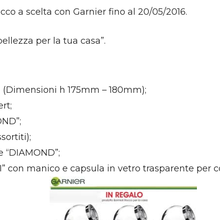
co a scelta con Garnier fino al 20/05/2016.
ellezza per la tua casa”.
e (Dimensioni h 175mm – 180mm);
rt;
OND”;
ortiti);
uore “DIAMOND”;
con manico e capsula in vetro trasparente per co