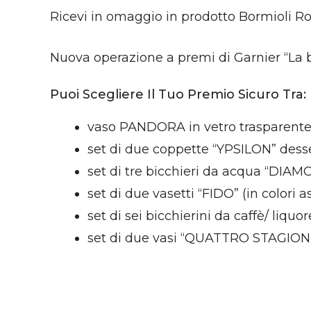
Ricevi in omaggio in prodotto Bormioli Roc
Nuova operazione a premi di Garnier “La b
Puoi Scegliere Il Tuo Premio Sicuro Tra:
vaso PANDORA in vetro trasparent
set di due coppette “YPSILON” desse
set di tre bicchieri da acqua “DIAM
set di due vasetti “FIDO” (in colori ass
set di sei bicchierini da caffè/ liq
set di due vasi “QUATTRO STAGIONI” 