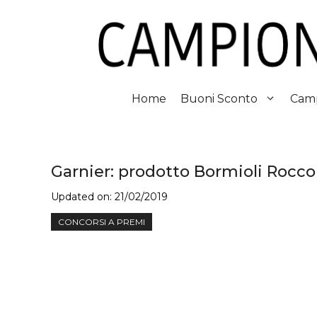
Vai
al
contenuto
Home
Buoni Sconto
Camp
Garnier: prodotto Bormioli Rocc
Updated on:
21/02/2019
CONCORSI A PREMI