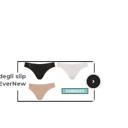
egli slip
 EverNew