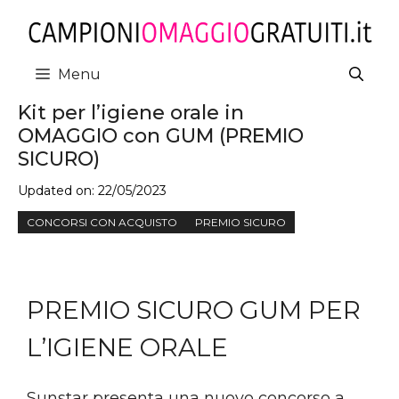
Vai
al
contenuto
Menu
Kit per l’igiene orale in
OMAGGIO con GUM (PREMIO
SICURO)
Updated on:
22/05/2023
CONCORSI CON ACQUISTO
PREMIO SICURO
PREMIO SICURO GUM PER
L’IGIENE ORALE
Sunstar presenta una nuovo concorso a