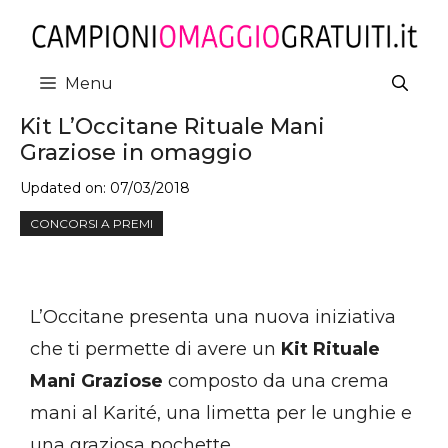
Vai
al
contenuto
Menu
Kit L’Occitane Rituale Mani
Graziose in omaggio
Updated on:
07/03/2018
CONCORSI A PREMI
L’Occitane presenta una nuova iniziativa
che ti permette di avere un
Kit Rituale
Mani Graziose
composto da una crema
mani al Karité, una limetta per le unghie e
una graziosa pochette.