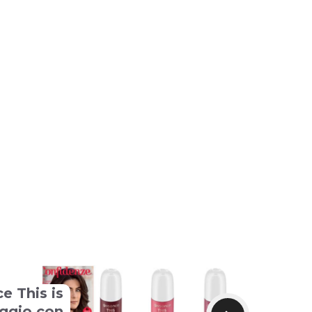
e This is
ggio con