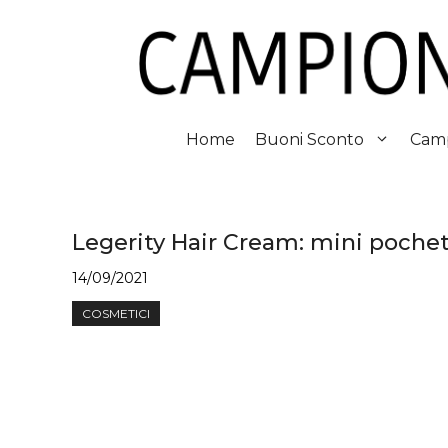
Vai
al
contenuto
Home
Buoni Sconto
Camp
Legerity Hair Cream: mini pochet
14/09/2021
COSMETICI