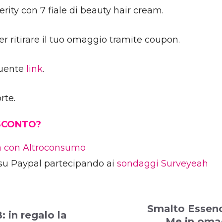
ity con 7 fiale di beauty hair cream.
er ritirare il tuo omaggio tramite coupon.
guente
link
.
rte.
 SCONTO?
ia con Altroconsumo
su Paypal partecipando ai
sondaggi Surveyeah
Smalto Essenc
 in regalo la
Me in oma