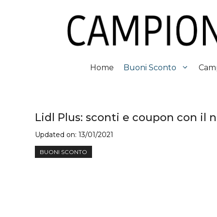
Vai
al
contenuto
Home
Buoni Sconto
Camp
Lidl Plus: sconti e coupon con il
Updated on:
13/01/2021
BUONI SCONTO