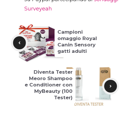
Surveyeah
Campioni
omaggio Royal
Canin Sensory
gatti adulti
Diventa Tester
Meoro Shampoo
e Conditioner con
MyBeauty (100
Tester)