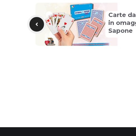
Carte d
in omag
Sapone