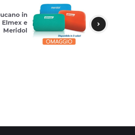
Tucano in
 Elmex e
Meridol