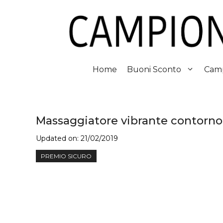
Vai
al
contenuto
Home
Buoni Sconto
Camp
Massaggiatore vibrante contorno 
Updated on:
21/02/2019
PREMIO SICURO