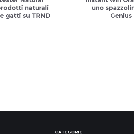
tester Natural
Instant win Oral
prodotti naturali
uno spazzoli
 e gatti su TRND
Genius
CATEGORIE