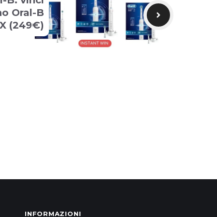
-B: vinci
no Oral-B
 X (249€)
INFORMAZIONI