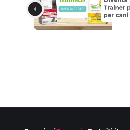
Diventa 
Trainer 
per cani