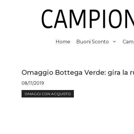
Vai
al
contenuto
Home
Buoni Sconto
Camp
Omaggio Bottega Verde: gira la ru
08/11/2019
OMAGGI CON ACQUISTO