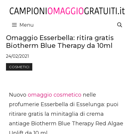
Vai
al
contenuto
Menu
Omaggio Esserbella: ritira gratis
Biotherm Blue Therapy da 10ml
24/02/2021
COSMETICI
Nuovo
omaggio cosmetico
nelle
profumerie Esserbella di Esselunga: puoi
ritirare gratis la minitaglia di crema
antiage Biotherm Blue Therapy Red Algae
Uplift da 10 ml.