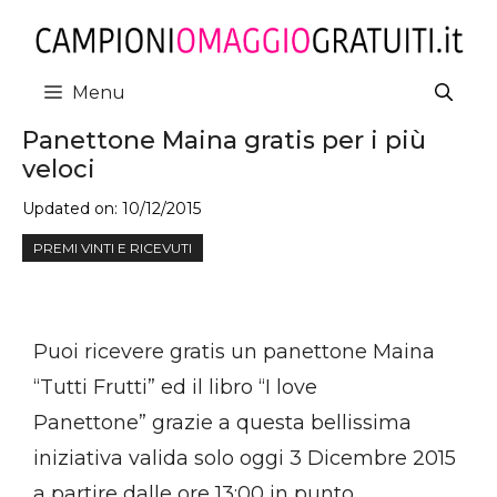
Vai
al
contenuto
Menu
Panettone Maina gratis per i più
veloci
Updated on:
10/12/2015
PREMI VINTI E RICEVUTI
Puoi ricevere gratis un panettone Maina
“Tutti Frutti” ed il libro “I love
Panettone” grazie a questa bellissima
iniziativa valida solo oggi 3 Dicembre 2015
a partire dalle ore 13:00 in punto.