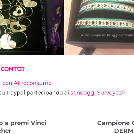
 SCONTO?
ia con Altroconsumo
su Paypal partecipando ai
sondaggi Surveyeah
 a premi Vinci
Campione 
cher
DERM