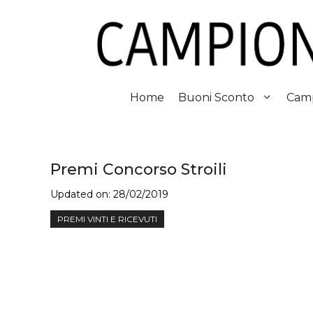
Vai
al
contenuto
Home
Buoni Sconto
Camp
Premi Concorso Stroili
Updated on:
28/02/2019
PREMI VINTI E RICEVUTI