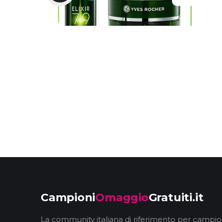
Campioni
Omaggio
Gratuiti.it
La community italiana di riferimento per campio