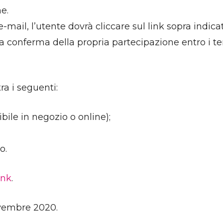
e.
’e-mail, l’utente dovrà cliccare sul link sopra indi
a conferma della propria partecipazione entro i t
ra i seguenti:
ile in negozio o online);
o.
ink
.
ovembre 2020.