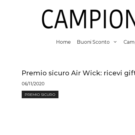
Vai
al
contenuto
Home
Buoni Sconto
Camp
Premio sicuro Air Wick: ricevi gif
06/11/2020
PREMIO SICURO