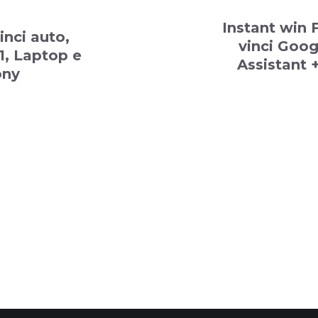
Instant win 
inci auto,
vinci Goo
1, Laptop e
Assistant 
ony