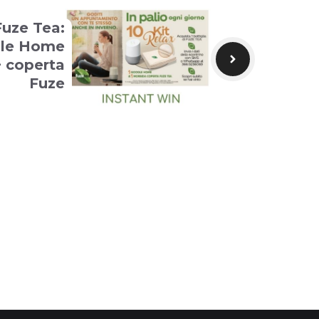
Fuze Tea:
gle Home
+ coperta
Fuze