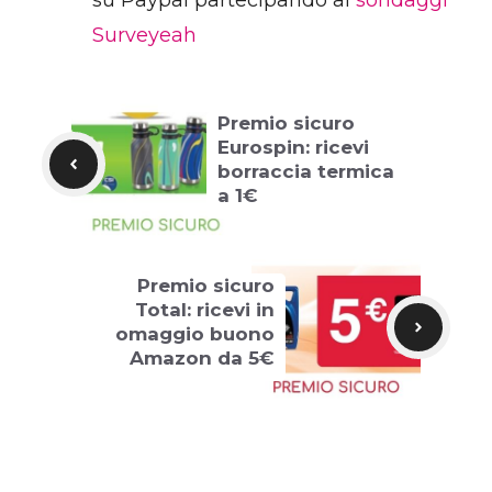
su Paypal partecipando ai
sondaggi
Surveyeah
Premio sicuro
Eurospin: ricevi
borraccia termica
a 1€
Premio sicuro
Total: ricevi in
omaggio buono
Amazon da 5€