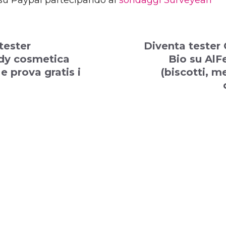
su Paypal partecipando ai
sondaggi Surveyeah
tester
Diventa tester
dy cosmetica
Bio su AlF
e prova gratis i
(biscotti, m