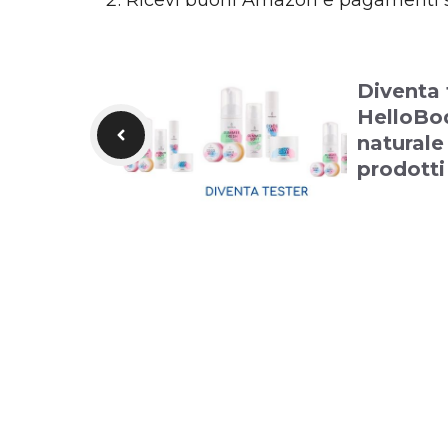
Ricevi buoni Amazon e pagamenti 
Diventa 
HelloBo
naturale 
prodotti