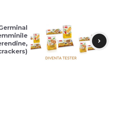
 Germinal
emminile
erendine,
crackers)