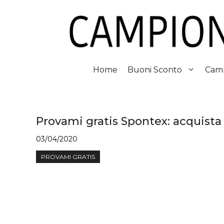
Vai
al
contenuto
Home
Buoni Sconto
Camp
Provami gratis Spontex: acquista 
03/04/2020
PROVAMI GRATIS